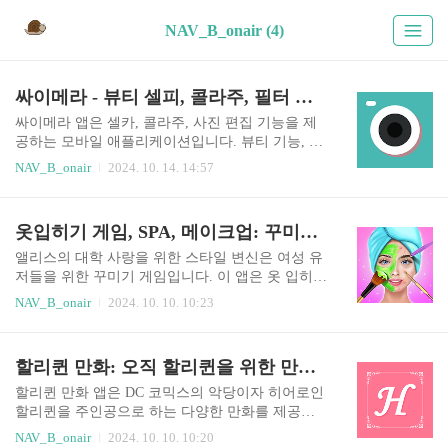
NAV_B_onair (4)
싸이메라 - 뷰티 셀피, 콜라주, 필터 카메라: 사진 편집 어플, 디시
싸이메라 앱은 셀카, 콜라주, 사진 편집 기능을 제
공하는 모바일 애플리케이션입니다. 뷰티 기능, 다
양한 필터 및 효과, 콜라주 템플릿, 사진 편집 도구
NAV_B_onair
2024. 10. 14. 14:57
등을 제공하여 사용자들이 쉽고 재미있게 사진을
편집할 수 있도록 지원합니다. 이 앱은 사용자 친화
적인 인터페이스와 풍부한 기능으로 인해 많은 사
옷입히기 게임, SPA, 메이크업: 꾸미기와 패션 - 앨리스의 대학 사랑을 위한 스타일 변신
용자들에게 인기를 얻고 있습니다. 특히 셀카를 위
한 뷰티 기능은 피부톤 보정, 주름 제거, 눈 확대 등
앨리스의 대학 사랑을 위한 스타일 변신은 여성 유
다양한 기능을 제공하여 더욱 아름다운 셀카를 만
저들을 위한 꾸미기 게임입니다. 이 앱은 옷 입히
들 수 있도록 돕습니다. 또한 콜라주 기능은 다양한
기, SPA, 메이크업 등 다양한 꾸미기 요소를 제공
NAV_B_onair
2024. 10. 10. 10:23
레이아웃과 배경을 제공하여 개성 넘치는 콜라주
하여 유저들이 자신만의 개성 넘치는 스타일을 만
를 만들 수 있으며, 사진 편집 도구는 자르기, 회전,
들 수 있도록 돕습니다. 앨리스는 대학 생활을 시작
밝기 조절, 색상 조정 등 다양한 기능을 제공하여
하면서 새로운 사람들을 만나고, 다양한 경험을 하
할리퀸 만화: 오직 할리퀸을 위한 만화 앱
사진을 더욱 멋지게 만들 수 있습니다. 싸이메라 앱
게 되는데, 이 과정에서 옷과 스타일을 통해 자신을
은 사진 편집 ..
표현하고, 새로운 매력을 발견하게 됩니다. 유저는
할리퀸 만화 앱은 DC 코믹스의 악당이자 히어로인
앨리스가 다양한 상황에 맞는 옷을 입혀주고, 메이
할리퀸을 주인공으로 하는 다양한 만화를 제공하
크업을 해주면서 앨리스의 스타일 변신을 함께 경
는 모바일 애플리케이션입니다. 이 앱은 할리퀸 팬
NAV_B_onair
2024. 10. 10. 10:20
험할 수 있습니다.이 앱은 단순히 옷을 입히는 것을