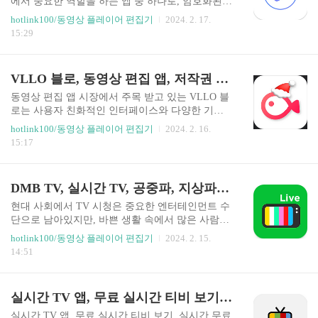
에서 중요한 역할을 하는 앱 중 하나로, 암호화된
기능을 제공하며, 크리에이터의 필수 도구로서 활
컨텐츠 재생을 지원하는 전용 플레이어입니다. 이
hotlink100/동영상 플레이어 편집기
2024. 2. 17.
용됩니다. 사용자 리뷰 대부분은 긍정적으로, 크리
앱은 사용자들에게 다양한 기능을 제공하며, 100만
15:29
에이터들에게 콘텐츠 제작과 관리를 용이하게 도
이상의 다운로드와 2.8의 평점을 기록하고 있습니
와주고 유용한 통계와 분석을 제공한다고 언..
다. Kollus 플레이어는 HW 코덱과 SW 코덱의 연
동, 배속 조절 기능, 다양한 자막 지원, 안드로이드
VLLO 블로, 동영상 편집 앱, 저작권 문제 없는 배경음악과 효과음, 크로마키, PIP, 모자이크
4.1 이상의 버전 지원 등 다양한 기능을 제공합니
다. 최근 업데이트는 2023년 12월 13일에 이루어졌
동영상 편집 앱 시장에서 주목 받고 있는 VLLO 블
으며, 데이터 보안 측면에서 안전하다고 선언하고
로는 사용자 친화적인 인터페이스와 다양한 기능
있습니다. 사용자들의 평가에 따르면, 이 앱은 밝기
으로 많은 이들의 관심을 받고 있습니다. 이 앱은
hotlink100/동영상 플레이어 편집기
2024. 2. 16.
조절, 오디오 설정, 다운로드 관리와 같은 기능에
직관적인 UI와 다양한 편집 도구를 제공하며, 4.1
15:17
대한 문제를 지적하고 있으며, 이러한 리뷰는 앱 개
의 높은 평점과 13.4만 개의 리뷰를 자랑합니다. V
선을 위한 중요한 피드백으로 작용하고 있습니다..
LLO 블로는 사용자 경험을 강화하기 위해 최근 U
I/UX 개선과 버그 수정을 포함한 업데이트를 진행
DMB TV, 실시간 TV, 공중파, 지상파, 케이블, 종합편성
하였으며, 데이터 보안과 개인 정보 보호에 큰 중요
성을 두고 있습니다. 이 앱은 간단한 컷 편집부터
현대 사회에서 TV 시청은 중요한 엔터테인먼트 수
전문가 수준의 크로마키 및 PIP 기능까지 제공하여
단으로 남아있지만, 바쁜 생활 속에서 많은 사람들
누구나 쉽고 빠르게 영상을 제작할 수 있습니다. A
이 실시간 방송을 즐기기 어려운 상황에 놓여있습
hotlink100/동영상 플레이어 편집기
2024. 2. 15.
I 페이스 트래킹, 크로마키, 다양한 필터와 트랜지
니다. 이러한 문제를 해결하기 위해 'DMB TV - 실
14:51
션 등 전문적인 편집 기능들도 탑재되어 있어 사용
시간TV' 앱이 등장하였으며, 이 앱은 사용자에게
자가 창의적이고 전문적인 영상을 제작할 수 있도
혁신적인 방식으로 다양한 TV 채널을 제공합니다.
록 지원합니다..
'DMB TV - 실시간TV' 앱은 100여 개의 고화질 라
실시간 TV 앱, 무료 실시간 티비 보기, 실시간 무료tv보기 어플
이브 방송을 쉽고 빠르게 즐길 수 있는 플랫폼입니
다. 지상파, 공중파, 종합편성 채널, 케이블 TV 방
실시간 TV 앱, 무료 실시간 티비 보기, 실시간 무료