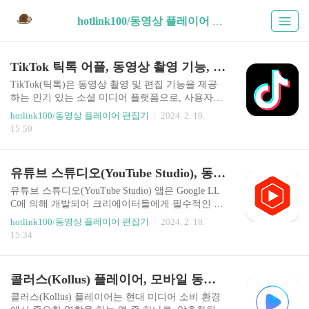
hotlink100/동영상 플레이어 편집기 (10)
TikTok 틱톡 어플, 동영상 촬영 기능, 편리한 편집 도구, 스티커, 필터, 배경음악
TikTok(틱톡)은 동영상 촬영 및 편집 기능을 제공
하는 인기 있는 소셜 미디어 플랫폼으로, 사용자에
게 창의적인 콘텐츠 생성과 공유의 기회를 제공합
hotlink100/동영상 플레이어 편집기
2024. 2. 19.
니다. 이 앱은 스티커, 필터, 배경음악과 같은 다양
15:59
한 기능을 통해 사용자들이 개성 있는 동영상을 만
들 수 있도록 도와줍니다. 또한, TikTok은 수억 명
의 크리에이터들이 참여하는 방대한 콘텐츠 라이
유튜브 스튜디오(YouTube Studio), 동영상 편집, 유튜브 채널 관리, 모바일 크리에이터를 위한 필수 도구
브러리를 통해 다양한 즐거움을 제공하고 있습니
다. 사용자 리뷰에 따르면, TikTok은 전반적으로 긍
유튜브 스튜디오(YouTube Studio) 앱은 Google LL
정적인 평가를 받고 있지만, 자동 번역의 오류나 관
C에 의해 개발되어 크리에이터들에게 필수적인 도
심 없는 콘텐츠의 반복에 대한 불편함을 표현하는
구로 자리잡은 애플리케이션입니다. 이 앱은 Googl
hotlink100/동영상 플레이어 편집기
2024. 2. 18.
사용자들도 있습니다. 이에 TikTok은 최근 업데이
e Play 스토어에서 4.3의 높은 평점을 기록하고 있
15:34
트를 통해 버그 수정과 성능 개선을 진행하며 사용
으며, 1억 이상의 다운로드와 193만 개 이상의 리뷰
자 경험을 향상시키고 있습니다. TikTok은 창의성
를 보유하고 있습니다. YouTube Studio는 크리에이
을 증진하고 ..
터들이 모바일 기기에서 콘텐츠를 효과적으로 관
콜러스(Kollus) 플레이어, 모바일 동영상 재생, 암호화된 컨텐츠 재생을 위한 전용 플레이어
리하고 커뮤니티와 소통할 수 있는 강력한 도구를
제공합니다. 이 앱은 채널 대시보드, 분석 탭, 댓글
콜러스(Kollus) 플레이어는 현대 미디어 소비 환경
관리, 콘텐츠 업데이트, 수익 창출 기능 등 다양한