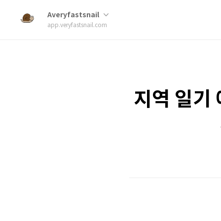
Averyfastsnail
app.veryfastsnail.com
지역 일기 