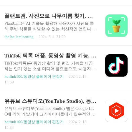
해 줍니다. 특히 네이버 오피스 문서를 지원하는 국
성능 개선을 통해 사용자 경험을 개선해 나가고 있
내 유일의 뷰어로서의 지위는 사용자에게 큰 이점
습니다. 오프라인 작업 가능성, 도면 보호, 협업 도
을 제공합니다. 복잡한 회원가입 절차나 광고 없이
플랜트캠, 사진으로 나무이름 찾기, 나무 이름 검색, 나무이름 찾기 앱
구, 다도면 구현 등 사용자에게 중요..
문서를 간편하게 열어볼 수 있으며, 파일 용량이 작
고 변환 속도가 빠르다는 점에서 사용자의 작업 효
PlantCam은 AI 기술을 활용해 사용자가 사진을 통
율을 높여줍니다. 사용자 친화적인 인터페이스와
해 주변 식물을 식별할 수 있는 혁신적인 앱입니다.
다양한 편의 기능을 제공하는 사이냅 뷰어는 문서
100,000개 이상의 다양한 식물을 대상으로 약 98%
the.boilercleaning
2024. 3. 4. 21:29
열람을 한층 더 쉽고 편리하게 만듭니다. 이메일이
의 높은 정확도로 식별할 수 있는 이 앱은, 사용자
나 다른 스토리지, 웹 브라우저 애플리케이션에서
가 식물의 사진을 찍기만 하면 그에 대한 상세한 정
문서를 쉽게 열 수 있는 보내기 기능을 지원하며,
보를 제공합니다. 이러한 기능은 꽃, 나무, 관목, 잡
TikTok 틱톡 어플, 동영상 촬영 기능, 편리한 편집 도구, 스티커, 필터, 배경음악
다양한 문서 형식의 호환성을 통해 사용자는 하나
초 등 다양한 식물에 대한 정보를 쉽게 얻고자 하는
의 앱에서 필요한 모든..
사용자에게 매우 유용합니다. PlantCam은 단순한
TikTok(틱톡)은 동영상 촬영 및 편집 기능을 제공
식별 기능을 넘어, 식물 관리에 필요한 광범위한 정
하는 인기 있는 소셜 미디어 플랫폼으로, 사용자에
보와 조언을 제공합니다. 태양광 선호도, 토양 유
게 창의적인 콘텐츠 생성과 공유의 기회를 제공합
hotlink100/동영상 플레이어 편집기
2024. 2. 19.
형, 물 주기 등을 포함한 관리 정보와 함께, 병해충
니다. 이 앱은 스티커, 필터, 배경음악과 같은 다양
15:59
진단과 조도계 기능까지 갖추고 있어 사용자가 자
한 기능을 통해 사용자들이 개성 있는 동영상을 만
신의 식물을 건강하게 유지할 수 있도록 돕습니다.
들 수 있도록 도와줍니다. 또한, TikTok은 수억 명
이 앱은 사용자가 식물을 더 잘 이해하고 ..
의 크리에이터들이 참여하는 방대한 콘텐츠 라이
유튜브 스튜디오(YouTube Studio), 동영상 편집, 유튜브 채널 관리, 모바일 크리에이터를 위한 필수 도구
브러리를 통해 다양한 즐거움을 제공하고 있습니
다. 사용자 리뷰에 따르면, TikTok은 전반적으로 긍
유튜브 스튜디오(YouTube Studio) 앱은 Google LL
정적인 평가를 받고 있지만, 자동 번역의 오류나 관
C에 의해 개발되어 크리에이터들에게 필수적인 도
심 없는 콘텐츠의 반복에 대한 불편함을 표현하는
구로 자리잡은 애플리케이션입니다. 이 앱은 Googl
hotlink100/동영상 플레이어 편집기
2024. 2. 18.
사용자들도 있습니다. 이에 TikTok은 최근 업데이
e Play 스토어에서 4.3의 높은 평점을 기록하고 있
15:34
트를 통해 버그 수정과 성능 개선을 진행하며 사용
으며, 1억 이상의 다운로드와 193만 개 이상의 리뷰