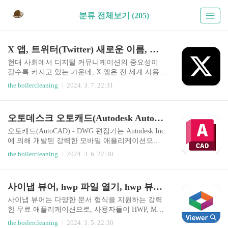
분류 전체보기 (205)
X 앱, 트위터(Twitter) 새로운 이름, 알파벳 X, 슈퍼앱
현대 사회에서 디지털 커뮤니케이션의 중요성이
갈수록 커지고 있는 가운데, X 앱은 전 세계 사용자
들에게 다양한 기능과 업데이트를 제공하며 디지
the.boilercleaning
2024. 3. 7. 22:31
털 커뮤니티의 중심 플랫폼으로 자리잡고 있습니
다. 과거 트위터로 알려졌던 이 앱은 새로운 이름과
함께 다양한 새로운 기능을 추가하여 사용자 경험
오토데스크 오토캐드(Autodesk AutoCAD), DWG 편집기 다운로드
을 풍부하게 하고 있습니다. 사용자들은 이 앱을 통
해 전 세계 어디서나 콘텐츠를 게시하고 공개 대화
오토캐드(AutoCAD) - DWG 편집기는 Autodesk Inc.
를 할 수 있으며, 다양한 커뮤니케이션 형태를 즐길
에 의해 개발된 강력한 모바일 애플리케이션으로,
수 있습니다. X 앱은 그룹 노트, 오디오 스페이스,
사용자들이 언제 어디서나 설계 및 제도 작업을 할
the.boilercleaning
2024. 3. 6. 22:30
독점 콘텐츠 등의 기능을 통해 사용자들이 자신의
수 있게 도와주는 혁신적인 도구입니다. Google Pla
생각과 아이디어를 자유롭게 표현하고 전 세계 다
y Store에서 쉽게 다운로드할 수 있으며, 사용자 리
른 사용자들과 소통할 수 있도록 돕고 있습니다. 이
뷰와 다운로드 수를 통해 그 인기를 증명하고 있습
사이냅 뷰어, hwp 파일 열기, hwp 뷰어 설치, hwp 뷰어 무료 다운로드
러한 기능들은 디지털 커뮤니티에서의 상호작용을
니다. 이 앱을 통해 사용자는 이동 중이거나 현장에
더욱 풍부하고 다채롭게 만들어 사..
서도 DWG 파일을 열고 수정할 수 있어, 작업의 효
사이냅 뷰어는 다양한 문서 형식을 지원하는 강력
율성을 크게 향상시킬 수 있습니다. 비록 평균 별점
한 무료 애플리케이션으로, 사용자들이 HWP, MS
이 3.1로 모든 사용자의 기대를 완벽하게 충족시키
Office, PDF 파일 등을 편리하게 열람할 수 있도록
the.boilercleaning
2024. 3. 5. 22:30
지는 못하지만, 오토캐드는 지속적인 업데이트와