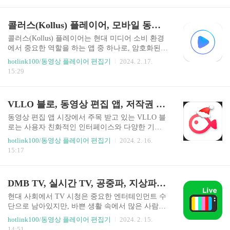
자 경험을 향상시키고 있습니다. TikTok은 창의성
를 보유하고 있습니다. YouTube Studio는 크리에이
을 증진하고 ..
터들이 모바일 기기에서 콘텐츠를 효과적으로 관
콜러스(Kollus) 플레이어, 모바일 동영상 재생, 암호화된 컨텐츠 재생을 위한 전용 플레이어
리하고 커뮤니티와 소통할 수 있는 강력한 도구를
제공합니다. 이 앱은 채널 대시보드, 분석 탭, 댓글
콜러스(Kollus) 플레이어는 현대 미디어 소비 환경
관리, 콘텐츠 업데이트, 수익 창출 기능 등 다양한
에서 중요한 역할을 하는 앱 중 하나로, 암호화된
기능을 제공하며, 크리에이터의 필수 도구로서 활
컨텐츠 재생을 지원하는 전용 플레이어입니다. 이
hotlink100/동영상 플레이어 편집기
2024. 2. 17.
용됩니다. 사용자 리뷰 대부분은 긍정적으로, 크리
앱은 사용자들에게 다양한 기능을 제공하며, 100만
15:29
에이터들에게 콘텐츠 제작과 관리를 용이하게 도
이상의 다운로드와 2.8의 평점을 기록하고 있습니
와주고 유용한 통계와 분석을 제공한다고 언..
다. Kollus 플레이어는 HW 코덱과 SW 코덱의 연
동, 배속 조절 기능, 다양한 자막 지원, 안드로이드
VLLO 블로, 동영상 편집 앱, 저작권 문제 없는 배경음악과 효과음, 크로마키, PIP, 모자이크
4.1 이상의 버전 지원 등 다양한 기능을 제공합니
다. 최근 업데이트는 2023년 12월 13일에 이루어졌
동영상 편집 앱 시장에서 주목 받고 있는 VLLO 블
으며, 데이터 보안 측면에서 안전하다고 선언하고
로는 사용자 친화적인 인터페이스와 다양한 기능
있습니다. 사용자들의 평가에 따르면, 이 앱은 밝기
으로 많은 이들의 관심을 받고 있습니다. 이 앱은
hotlink100/동영상 플레이어 편집기
2024. 2. 16.
조절, 오디오 설정, 다운로드 관리와 같은 기능에
직관적인 UI와 다양한 편집 도구를 제공하며, 4.1
15:17
대한 문제를 지적하고 있으며, 이러한 리뷰는 앱 개
의 높은 평점과 13.4만 개의 리뷰를 자랑합니다. V
선을 위한 중요한 피드백으로 작용하고 있습니다..
LLO 블로는 사용자 경험을 강화하기 위해 최근 U
I/UX 개선과 버그 수정을 포함한 업데이트를 진행
DMB TV, 실시간 TV, 공중파, 지상파, 케이블, 종합편성
하였으며, 데이터 보안과 개인 정보 보호에 큰 중요
성을 두고 있습니다. 이 앱은 간단한 컷 편집부터
현대 사회에서 TV 시청은 중요한 엔터테인먼트 수
전문가 수준의 크로마키 및 PIP 기능까지 제공하여
단으로 남아있지만, 바쁜 생활 속에서 많은 사람들
누구나 쉽고 빠르게 영상을 제작할 수 있습니다. A
이 실시간 방송을 즐기기 어려운 상황에 놓여있습
hotlink100/동영상 플레이어 편집기
2024. 2. 15.
I 페이스 트래킹, 크로마키, 다양한 필터와 트랜지
니다. 이러한 문제를 해결하기 위해 'DMB TV - 실
14:51