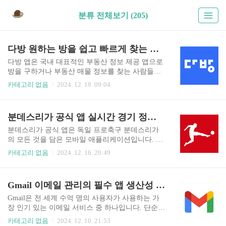
분류 전체보기 (205)
다방 원하는 방을 쉽고 빠르게 찾는 부동산 앱
다방 앱은 국내 대표적인 부동산 정보 제공 앱으로
방을 구하거나 부동산 매물 정보를 찾는 사람들에
게 편리하고 다양한 기능을 제공합니다. 직관적인
카테고리 없음
2024. 12. 19. 09:04
인터페이스와 방대한 매물 정보는 사용자들이 원
하는 조건에 맞는 매물을 효율적으로 검색하고 비
교할 수 있도록 지원하며 사진 실내 영상 등 풍부한
분데스리가 공식 앱 실시간 경기 정보 통계 뉴스 완벽 가이드
시각 자료를 통해 실제 매물의 상태를 보다 정확하
게 파악하는 데 도움을 줍니다. 뿐만 아니라 다방
분데스리가 공식 앱은 독일 프로축구 분데스리가
앱은 단순한 매물 정보 검색을 넘어 다양한 부가 기
의 모든 것을 담은 모바일 애플리케이션입니다. 실
능을 제공하여 사용자 경험을 향상시키고 있습니
시간 경기 중계는 물론이고 경기 결과 선수 통계 하
카테고리 없음
2024. 12. 16. 20:49
다. 예를 들어 실시간 채팅 기능을 통해 부동산 중
이라이트 영상 그리고 최신 뉴스까지 한 곳에서 편
개사와 직접 소통하며 궁금한 점을 바로 해결할 수
리하게 확인할 수 있습니다. 단순히 경기 결과만 보
있으며 관심 매물을 저장하고 관리하는 기능을 통
여주는 것이 아니라 분데스리가의 열기를 생생하
Gmail 이메일 관리의 필수 앱 생산성 향상을 위한 최고의 선택
해 원하는 매물을 놓치지 않고 효율적으로 관리할
게 느낄 수 있도록 다양한 기능과 풍부한 콘텐츠를
수 있습니다. 또한 주변 지역의 부동..
제공합니다. 선호하는 팀을 선택하여 맞춤형 뉴스
Gmail은 전 세계 수억 명의 사용자가 사용하는 가
와 알림을 받아볼 수 있으며 경기 일정을 미리 확인
장 인기 있는 이메일 서비스 중 하나입니다. 단순한
하고 알림 설정을 통해 경기 시작 시간을 놓치지 않
이메일 전송과 수신을 넘어 강력한 기능들을 제공
카테고리 없음
2024. 12. 10. 21:53
도록 도와줍니다. 경기 중에는 실시간 점수 변화와