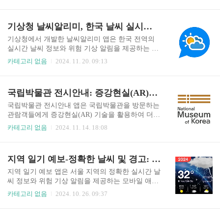
하여 개인과 기업 모두의 생산성을 크게 향상시켜
함께 득점 장면 등 주요 순간들을 빠르게 확인할 수
줍니다. 이 앱은 스마트폰과 태블릿에서 편리하게
있어 현장감 넘치는 경기 관람을 돕습니다. 또한 선
이메일을 관리할 수 있도록 설계되었으며 사용자
기상청 날씨알리미, 한국 날씨 실시간 정보와 위험 기상 알림
수들의 상세 통계를 제공하여 각 선수의 능력과 활
친화적인 인터페이스와 다양한 기능들을 통해 효
약상을 꼼꼼하게 분석하고 비교..
율적인 이메일 관리를 지원합니다. Gmail 앱을 사
기상청에서 개발한 날씨알리미 앱은 한국 전역의
용하면 언제 어디서든 중요한 이메일을 빠르게 확
실시간 날씨 정보와 위험 기상 알림을 제공하는 모
인하고 답장할 수 있으며 첨부파일을 손쉽게 관리
바일 애플리케이션입니다. 이 앱은 사용자에게 정
카테고리 없음
2024. 11. 20. 09:13
하고 일정을 효과적으로 관리할 수 있습니다. 또한
확하고 최신의 날씨 정보를 제공하여 안전하고 편
스팸 필터링 기능은 원치 않는 이메일을 효과적으
리한 일상생활을 지원하는 데 목표를 두고 있습니
로 차단하여 사용자의 시간을 절약해줍니다. Gmail
다.날씨알리미 앱은 현재 위치 기반의 날씨 정보뿐
국립박물관 전시안내: 증강현실(AR)과 함께 떠나는 박물관 여행
앱은 단순한 이메일 관리 도구를 넘어 효율적인 업
만 아니라, 사용자가 원하는 지역의 날씨 정보를 선
무 환경을 조성하는 데 중요한 역..
택적으로 제공합니다. 또한, 시간대별, 주간, 월간
국립박물관 전시안내 앱은 국립박물관을 방문하는
날씨 예보를 제공하며, 강수량, 기온, 풍속, 습도,
관람객들에게 증강현실(AR) 기술을 활용하여 더욱
자외선 지수 등 다양한 기상 정보를 제공합니다.특
풍성하고 몰입감 넘치는 전시 관람 경험을 제공합
카테고리 없음
2024. 11. 14. 18:08
히, 위험 기상 상황 발생 시, 앱을 통해 실시간으로
니다. 이 앱은 박물관 내 전시 유물에 대한 상세 정
알림을 제공하여 사용자의 안전을 확보합니다. 태
보를 제공하고, 3D 모델, 영상, 음성 해설 등 다양
풍, 호우, 폭염, 한파 등의 위험 기상 상황 발생 시,
한 콘텐츠를 통해 전시를 더욱 생생하게 이해할 수
지역 일기 예보-정확한 날씨 및 경고: 서울 날씨 실시간 확인 및 위험 기상 알림
앱은 사용자에게 필요한 정보와 안전 수칙을 제공
있도록 돕습니다. 특히 증강현실 기능을 통해 유물
하며, 재해 예방에 도..
을 실제로 보는 듯한 생동감을 느낄 수 있으며, 전
지역 일기 예보 앱은 서울 지역의 정확한 실시간 날
시에 대한 이해도를 높이고, 교육적 효과를 극대화
씨 정보와 위험 기상 알림을 제공하는 모바일 애플
합니다. 또한, 앱을 통해 박물관 내 편의 시설 정보,
리케이션입니다. 이 앱은 사용자에게 필요한 날씨
카테고리 없음
2024. 10. 26. 09:37
전시 일정, 관람 안내 등 유용한 정보를 얻을 수 있
정보를 빠르고 정확하게 제공하며, 특히 갑작스러
으며, 박물관 방문 계획을 효율적으로 수립하는 데
운 기상 변화에 대비할 수 있도록 위험 기상 알림
도움을 받을 수 있습니다.기본 정보국립박물관 전
기능을 제공합니다.사용자는 앱을 통해 현재 날씨,