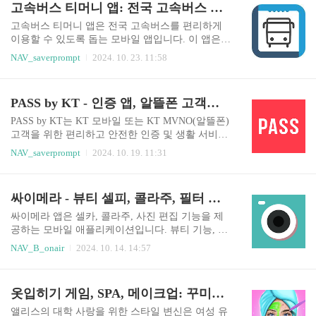
고속버스 티머니 앱: 전국 고속버스 예매, 결제, 탑승, 한 번에 해결!
시안내 앱은 국립중앙박물관, 국립고궁박물관, 국
시간별 예보, 일별 예보, 주간 예보 등 다양한 날씨
립민속박물관 등 ..
정보를 확인할 수 있습니다. 또한, 강풍, 폭우, 폭설
고속버스 티머니 앱은 전국 고속버스를 편리하게
등 위험 기상 상황 발생 시 푸시 알림을 통해 신속
이용할 수 있도록 돕는 모바일 앱입니다. 이 앱은
하게 정보를 제공받아 안전에 대비할 수 있습니다.
고속버스 예매, 결제, 탑승까지 한 번에 처리할 수
NAV_saverprompt
2024. 10. 23. 11:58
뿐만 아니라, 앱은 사용자의 위치 정보를 기반으로
있어 종이 승차권 없이 간편하게 고속버스를 이용
맞춤형 날씨 정보를 제공하며, 사용자는 관심 지역
할 수 있다는 장점이 있습니다. 특히 매일 통학하거
을 추가하여 해당 지역의 날씨 정보를 편리하게 확
나 출퇴근하는 학생과 직장인, 여행과 출장이 잦은
PASS by KT - 인증 앱, 알뜰폰 고객을 위한 필수 앱
인할 수 있습니다.기본 정보지역 일기 예보 앱은 서
사람들에게 유용한 앱입니다. 고속버스 티머니 앱
울 지역의 날..
은 전국고속버스조합(KOBUS)과 전국여객자동차
PASS by KT는 KT 모바일 또는 KT MVNO(알뜰폰)
터미널사업자협회(이지티켓)의 공식 앱으로 신뢰
고객을 위한 편리하고 안전한 인증 및 생활 서비스
할 수 있는 정보와 서비스를 제공합니다.고속버스
앱입니다. 휴대폰 인증, 결제, 운전면허증 및 주민
NAV_saverprompt
2024. 10. 19. 11:31
티머니 앱은 사용자 편의를 위해 다양한 기능을 제
등록증 모바일 확인, 전자서명 인증, 금융상품 비교
공합니다. 앱을 통해 실시간으로 버스 운행 정보를
등 다양한 기능을 제공하여 사용자의 일상생활을
확인하고, 좌석 현황을 파악하여 원하는 시간대와
더욱 편리하게 만들어줍니다. PASS by KT는 단순
싸이메라 - 뷰티 셀피, 콜라주, 필터 카메라: 사진 편집 어플, 디시
좌석을 선택할 수 있습니다. 또한, 모바일 결제 기
한 인증 앱을 넘어 사용자의 금융 생활을 지원하는
능을 통해 간편하게 결제를 진행할 ..
종합적인 플랫폼으로 발전하고 있습니다. 앱을 통
싸이메라 앱은 셀카, 콜라주, 사진 편집 기능을 제
해 다양한 금융 상품 비교 및 추천 서비스를 제공하
공하는 모바일 애플리케이션입니다. 뷰티 기능, 다
며, 사용자의 금융 니즈를 충족시키고자 노력하고
양한 필터 및 효과, 콜라주 템플릿, 사진 편집 도구
NAV_B_onair
2024. 10. 14. 14:57
있습니다.PASS by KT는 KT 통신 네트워크 기반의
등을 제공하여 사용자들이 쉽고 재미있게 사진을
안전한 인증 시스템을 제공하여 사용자의 개인 정
편집할 수 있도록 지원합니다. 이 앱은 사용자 친화
보 보호 및 보안에 최선을 다하고 있습니다. 또한,
적인 인터페이스와 풍부한 기능으로 인해 많은 사
옷입히기 게임, SPA, 메이크업: 꾸미기와 패션 - 앨리스의 대학 사랑을 위한 스타일 변신
사용자 친화적인 인터페이스를 통해 누구나 쉽고 ..
용자들에게 인기를 얻고 있습니다. 특히 셀카를 위
한 뷰티 기능은 피부톤 보정, 주름 제거, 눈 확대 등
앨리스의 대학 사랑을 위한 스타일 변신은 여성 유