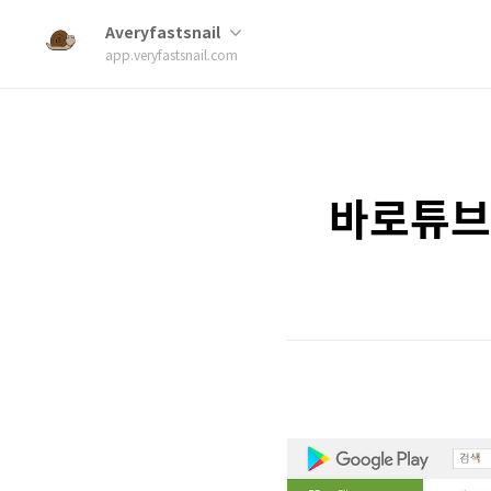
Averyfastsnail
app.veryfastsnail.com
바로튜브(