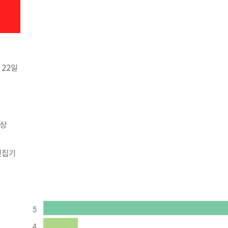
 22일
이상
편집기